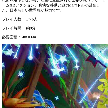
忍術を駆使しながら、妖魔に支配された世界を救うフリーロ
ームXRアクション。爽快な移動と迫力のバトルが融合し
た、日本らしい世界観が魅力です。
プレイ人数： 1〜6人
プレイ時間： 約8分
必要面積： 4m × 6m